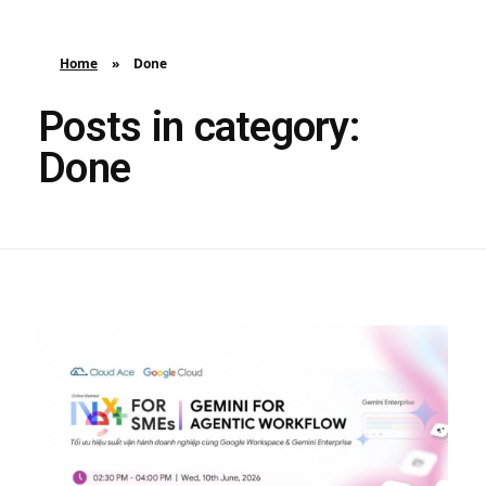
Cloud Ace
Nhà cung cấp giải pháp trên GCP cho doanh nghiệp
Home
»
Done
Posts in category:
Done