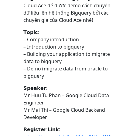
Cloud Ace để được demo cách chuyển
dữ liệu lên hệ thống Bigquery bởi các
chuyên gia của Cloud Ace nhé!
𝗧𝗼𝗽𝗶𝗰:
– Company introduction
– Introduction to bigquery
– Building your application to migrate
data to bigquery
– Demo (migrate data from oracle to
bigquery
𝗦𝗽𝗲𝗮𝗸𝗲𝗿:
Mr Huu Tu Phan – Google Cloud Data
Engineer
Mr Mai Thi – Google Cloud Backend
Developer
𝗥𝗲𝗴𝗶𝘀𝘁𝗲𝗿 𝗟𝗶𝗻𝗸: