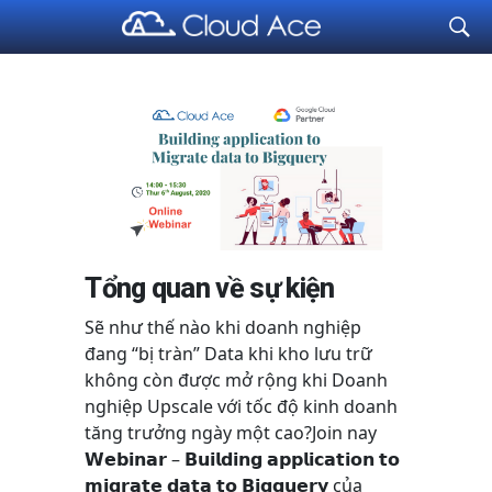
Cloud Ace
Nhà cung cấp giải pháp trên GCP cho doanh nghiệp
Tổng quan về sự kiện
Sẽ như thế nào khi doanh nghiệp
đang “bị tràn” Data khi kho lưu trữ
không còn được mở rộng khi Doanh
nghiệp Upscale với tốc độ kinh doanh
tăng trưởng ngày một cao?Join nay
𝗪𝗲𝗯𝗶𝗻𝗮𝗿 – 𝗕𝘂𝗶𝗹𝗱𝗶𝗻𝗴 𝗮𝗽𝗽𝗹𝗶𝗰𝗮𝘁𝗶𝗼𝗻 𝘁𝗼
𝗺𝗶𝗴𝗿𝗮𝘁𝗲 𝗱𝗮𝘁𝗮 𝘁𝗼 𝗕𝗶𝗴𝗾𝘂𝗲𝗿𝘆 của