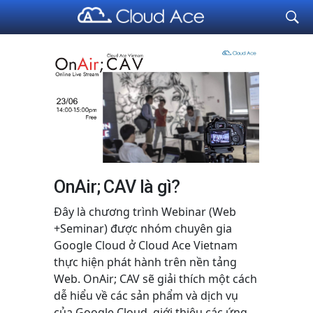
Cloud Ace
Nhà cung cấp giải pháp trên GCP cho doanh nghiệp
OnAir; CAV là gì?
Đây là chương trình Webinar (Web
+Seminar) được nhóm chuyên gia
Google Cloud ở Cloud Ace Vietnam
thực hiện phát hành trên nền tảng
Web. OnAir; CAV sẽ giải thích một cách
dễ hiểu về các sản phẩm và dịch vụ
của Google Cloud, giới thiệu các ứng