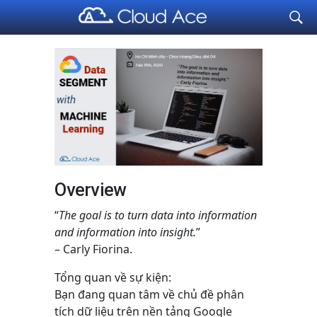
Cloud Ace
Nhà cung cấp giải pháp trên GCP cho doanh nghiệp
Overview
“
The goal is to turn data into information
and information into insight.
”
– Carly Fiorina.
Tổng quan về sự kiện:
Bạn đang quan tâm về chủ đề phân
tích dữ liệu trên nền tảng Google