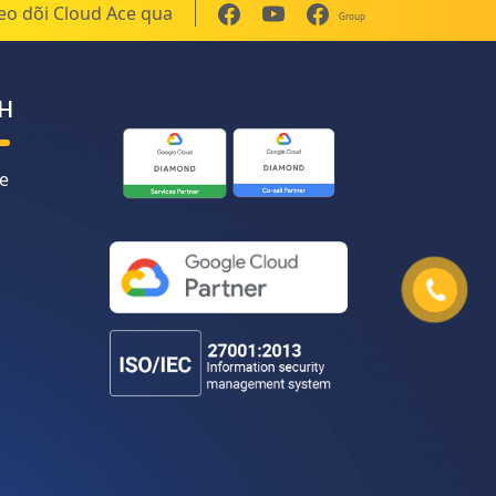
eo dõi Cloud Ace qua
Group
H
e